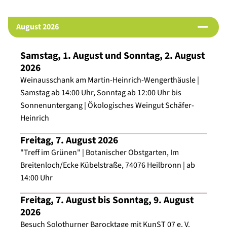
Institutionelle Mitglieder des Beirats
:
August 2026
- Botanischer Obstgarten Heilbronn (Förderverein
Garten- und Baukultur Heilbronn)
Samstag, 1. August und Sonntag, 2. August
- Dieter-Schwarz-Stiftung
2026
- Handwerkskammer Heilbronn-Franken
Weinausschank am Martin-Heinrich-Wengerthäusle |
- Heilbronner Bürgerstiftung
Samstag ab 14:00 Uhr, Sonntag ab 12:00 Uhr bis
- IHK Heilbronn-Franken
Sonnenuntergang | Ökologisches Weingut Schäfer-
- Kreissparkasse Heilbronn
Heinrich
- Stadtinitiative Heilbronn
Freitag, 7. August 2026
- (Förderkreis) Wirtschaftsjunioren Heilbronn-Franken
"Treff im Grünen" | Botanischer Obstgarten, Im
- Wirtschaftsförderung Stadt Heilbronn
Breitenloch/Ecke Kübelstraße, 74076 Heilbronn | ab
14:00 Uhr
Die Beiratssitzungen finden an folgenden Tagen statt:
- Montag, 6. Juli 2026 um 16 Uhr im Heilbronner
Freitag, 7. August bis Sonntag, 9. August
Schießhaus mit anschließendem Besuch auf dem
2026
Heilbronner Volksfest
Besuch Solothurner Barocktage mit KunST 07 e. V.