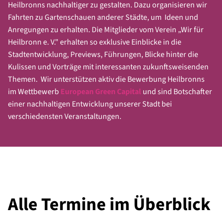
Sandra Bojang/Thomas Bornheim
(IPAI/KI)
Heilbronns nachhaltiger zu gestalten. Dazu organisieren wir
Anmeldung unter
info@wir-fuer-heilbronn.com
Christoph Herzog
(Architektur/Städtebau)
Fahrten zu Gartenschauen anderer Städte, um Ideen und
Oliver Toellner
(Grün-, Garten- und
Anregungen zu erhalten. Die Mitglieder vom Verein „Wir für
Interessenten zur Mitarbeit in den Teams können sich
Landschaftspflege)
Heilbronn e. V." erhalten so exklusive Einblicke in die
jederzeit bei der Geschäftsstelle melden.
Axel Vornam
(Kultur)
Stadtentwicklung, Previews, Führungen, Blicke hinter die
Wir leiten die Anfragen dann an die Teamleiter weiter.
Dagmar Lägler
(Soziales/Integration)
Kulissen und Vorträge mit interessanten zukunftsweisenden
Christian Rieck
(Hochschule/Wissensstadt)
Themen. Wir unterstützen aktiv die Bewerbung Heilbronns
Hannelore Schröter-Wagner/Timo Zöllner
im Wettbewerb
European Green Capital
und sind Botschafter
(Schausteller und Marktkaufleute)
einer nachhaltigen Entwicklung unserer Stadt bei
Prof. Dr. Christian Buer
(Tourismus)
verschiedensten Veranstaltungen.
Alexandra Winter
(Kirchen)
Jürgen Binder
(Integration/Interkulturelles)
Herbert Tabler/Altin Zhegrova
(Sport)
Pascal Raugust
(Gewerkschaften)
Sven Hofmann
(Handel)
Josef Klug
(Mobilität)
Alle Termine im Überblick
Weitere Themenbereiche können ergänzt werden.