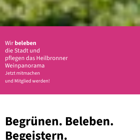
Wir
beleben
die Stadt und
pflegen das Heilbronner
Weinpanorama
Jetzt mitmachen
und Mitglied werden!
Begrünen. Beleben.
Begeistern.