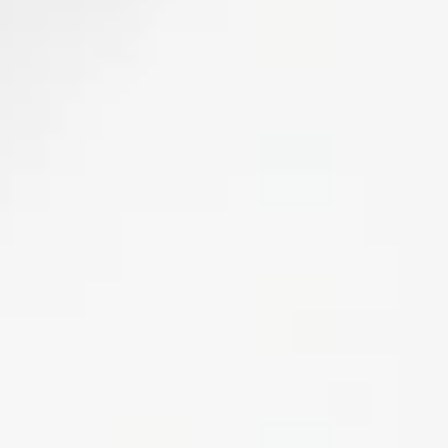
Blühende Gärten
Weinausschank am Wengerthäusle
Weinlesefest
Tag des Liebesschlosses
Schweinsbergturm
Köpfertal
Weinpanorama Heilbronn