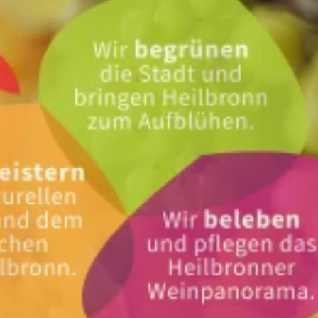
Blühende Gärten
Weinausschank am Wengerthäusle
Weinlesefest
Tag des Liebesschlosses
Schweinsbergturm
Köpfertal
Weinpanorama Heilbronn