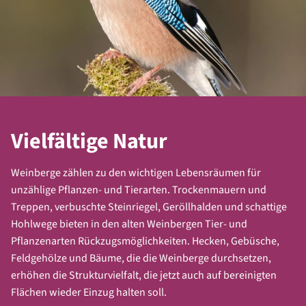
Infos lesen
Infos lesen
Geologie am Steinbruch
Lebensraum Felswand
Vielfältige Natur
Infos lesen
Infos lesen
Weinberge zählen zu den wichtigen Lebensräumen für
unzählige Pflanzen- und Tierarten. Trockenmauern und
Treppen, verbuschte Steinriegel, Geröllhalden und schattige
Aussichtsplattform
Heilbronner
Hohlwege bieten in den alten Weinbergen Tier- und
Weinsberger Tal
Besenwirtschaften &
Pflanzenarten Rückzugsmöglichkeiten. Hecken, Gebüsche,
"Lemppruhe"
Wein Villa Heilbronn
Feldgehölze und Bäume, die die Weinberge durchsetzen,
erhöhen die Strukturvielfalt, die jetzt auch auf bereinigten
Infos lesen
Infos lesen
Flächen wieder Einzug halten soll.