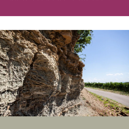
"Heilbronn.
Wirtschaftsstark,
bildungsstark,
lebensfroh und
aufgeschlossen"
Infos lesen
Infos lesen
Rundblick auf die Stadt
Hier wächst die Zukunft
(Fernrohr)
des Weins
Infos lesen
Infos lesen