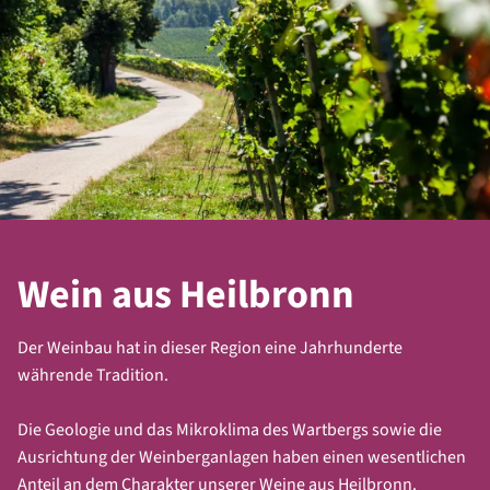
Ökonomie und
Lebensraum Weinberg
Ökologie
& Pflanzen und Tiere
der Reblandschaft
Infos lesen
Infos lesen
Bibel und Wein
Heilbronner Geologie &
Wein aus Heilbronn
Wasserversorgung
Infos lesen
Infos lesen
Der Weinbau hat in dieser Region eine Jahrhunderte
währende Tradition.
Die Geologie und das Mikroklima des Wartbergs sowie die
Ausrichtung der Weinberganlagen haben einen wesentlichen
Panoramatafel
Frischluft für die Stadt
Anteil an dem Charakter unserer Weine aus Heilbronn.