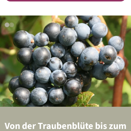
Heilbronner
Historischer Weinbau
Baumkelter
Infos lesen
Infos lesen
Heilbronner
Trockenmauern
Wengerthäusle und
Weinfeste
Infos lesen
Infos lesen
Von der Traubenblüte bis zum