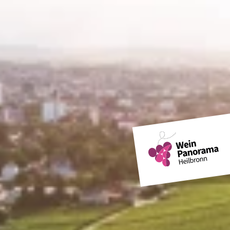
Blühende Gärten
Weinausschank am Wengerthäusle
Weinlesefest
Tag des Liebesschlosses
Schweinsbergturm
Köpfertal
Weinpanorama Heilbronn