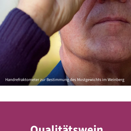
Oechsle-Waage
Qualitätswein