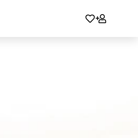
Spenden
Mitglied
werden
 Heilbronn
er Bürgerwein
ten
k am Wengerthäusle