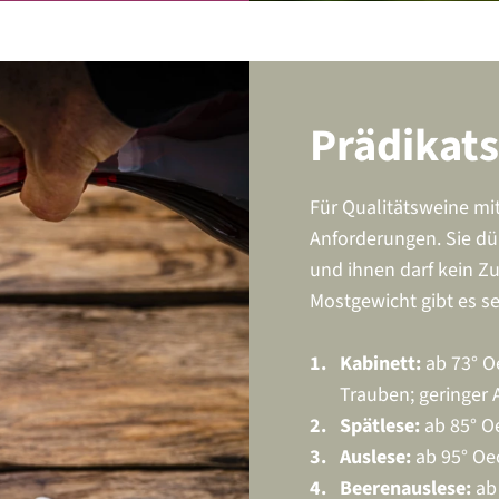
Prädikat
Für Qualitätsweine mi
Anforderungen. Sie dü
und ihnen darf kein Z
Mostgewicht gibt es s
Kabinett:
ab 73° Oe
Trauben; geringer 
Spätlese:
ab 85° Oe
Auslese:
ab 95° Oec
Beerenauslese:
ab 