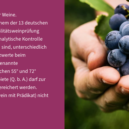
r Weine.
inem der 13 deutschen
itätsweinprüfung
alytische Kontrolle
 sind, unterschiedlich
zwerte beim
ogenannte
chen 55° und 72°
e (Q. b. A.) darf zur
reichert werden.
in mit Prädikat) nicht