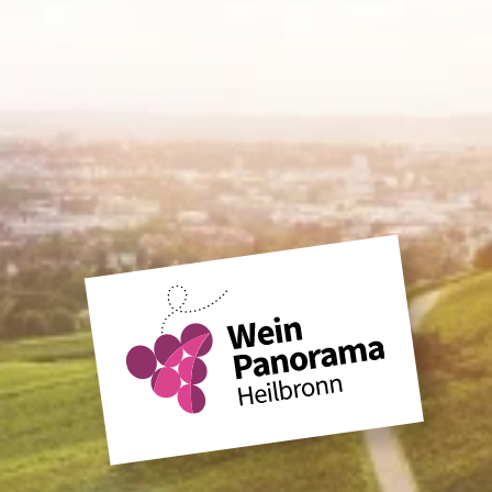
sschlosses
gturm
 Heilbronn