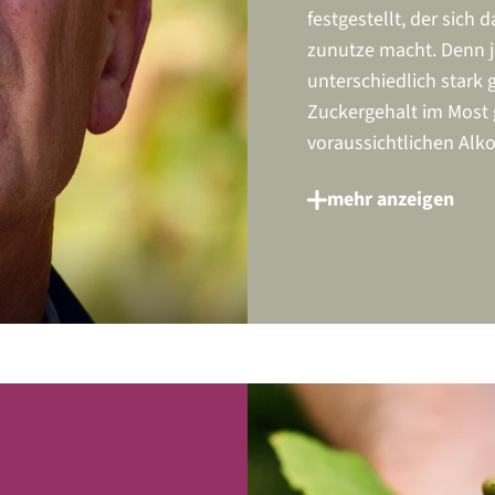
festgestellt, der sich 
zunutze macht. Denn je
unterschiedlich stark
Zuckergehalt im Most
voraussichtlichen Alk
mehr anzeigen
Die in Deutschland ve
dem Pforzheimer Gold
ab, der die dazugehör
spezifischen Mostgewic
Zuckergehalt im Mosts
von ihm entwickelte M
Liter Most bei 20 °C sc
wird der Mostzucker i
Oechsle-Grade auch Ru
zukünftigen Weins.