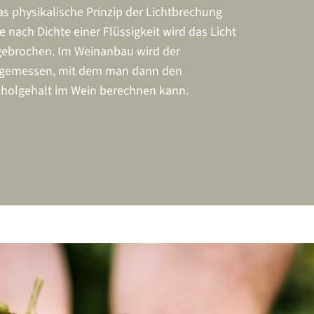
das physikalische Prinzip der Lichtbrechung
 nach Dichte einer Flüssigkeit wird das Licht
 gebrochen. Im Weinanbau wird der
 gemessen, mit dem man dann den
oholgehalt im Wein berechnen kann.
rwendete Messeinheit Oechsle leitet sich von
schmied und Mechaniker Ferdinand Oechsle
ige Waage für die Bestimmung des
hts entwickelt hat. Oechsle-Grad ist der
aft sowie in den Beeren der Weintrauben. Die
ostwaage gibt an, um wie viel Gramm ein
hwerer ist als ein Liter Wasser. Bei der Gärung
n Alkohol umgewandelt. Dadurch erlauben die
̈ckschlüsse auf den Alkoholgehalt des