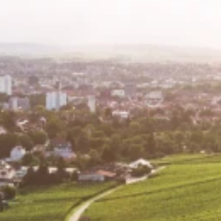
Tag des Liebe
Schweinsber
Köpfertal
Weinpanorama