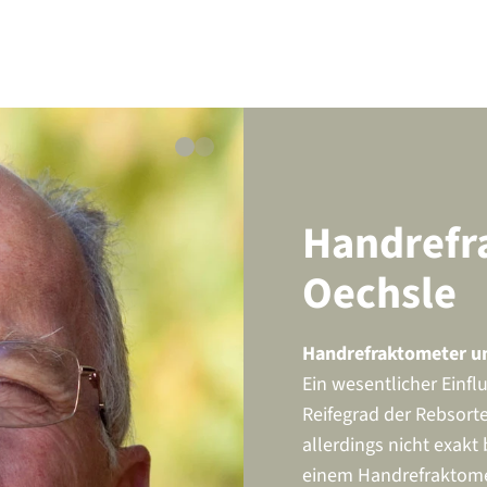
Handrefr
Oechsle
Handrefraktometer u
Ein wesentlicher Einflu
Reifegrad der Rebsorte.
allerdings nicht exak
einem Handrefraktome