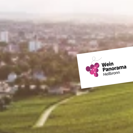
Blühende Gärten
Weinausschank am Wengerthäusle
Weinlesefest
Tag des Liebesschlosses
Schweinsbergturm
Köpfertal
Weinpanorama Heilbronn