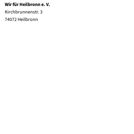
Wir für Heilbronn e. V.
Kirchbrunnenstr. 3
74072 Heilbronn
Telefon:
+49 7131 56 2265
Telefax: +49 7131 56 3758
E-Mail:
info@wir-fuer-heilbronn.com
Geschäftsstelle
im Heilbronner Marrahaus
Öffnungszeiten:
Mo bis Do 9 – 16 Uhr und Fr 9 – 12 Uhr und
auch über die Heilbronn Marketing GmbH
Tel. +49 7131 56 2265 zu erreichen.
Mitglied werden
Spenden
Partner und Sponsoren
Downloads