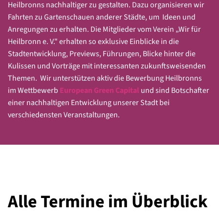
Sandra Bojang/Thomas Bornheim
(IPAI/KI)
Heilbronns nachhaltiger zu gestalten. Dazu organisieren wir
Anmeldung unter
info@wir-fuer-heilbronn.com
Christoph Herzog
(Architektur/Städtebau)
Fahrten zu Gartenschauen anderer Städte, um Ideen und
Oliver Toellner
(Grün-, Garten- und
Anregungen zu erhalten. Die Mitglieder vom Verein „Wir für
Interessenten zur Mitarbeit in den Teams können sich
Landschaftspflege)
Heilbronn e. V." erhalten so exklusive Einblicke in die
jederzeit bei der Geschäftsstelle melden.
Axel Vornam
(Kultur)
Stadtentwicklung, Previews, Führungen, Blicke hinter die
Wir leiten die Anfragen dann an die Teamleiter weiter.
Dagmar Lägler
(Soziales/Integration)
Kulissen und Vorträge mit interessanten zukunftsweisenden
Christian Rieck
(Hochschule/Wissensstadt)
Themen. Wir unterstützen aktiv die Bewerbung Heilbronns
Hannelore Schröter-Wagner/Timo Zöllner
im Wettbewerb
European Green Capital
und sind Botschafter
(Schausteller und Marktkaufleute)
einer nachhaltigen Entwicklung unserer Stadt bei
Prof. Dr. Christian Buer
(Tourismus)
verschiedensten Veranstaltungen.
Alexandra Winter
(Kirchen)
Jürgen Binder
(Integration/Interkulturelles)
Herbert Tabler/Altin Zhegrova
(Sport)
Pascal Raugust
(Gewerkschaften)
Sven Hofmann
(Handel)
Josef Klug
(Mobilität)
Alle Termine im Überblick
Weitere Themenbereiche können ergänzt werden.