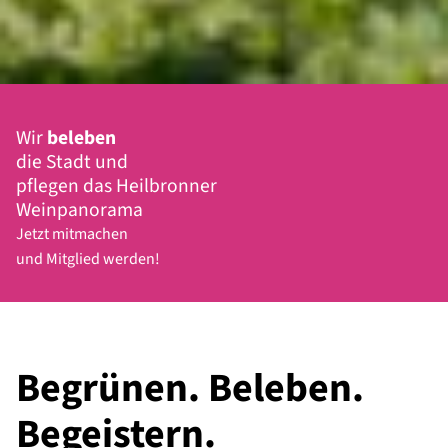
Wir
beleben
die Stadt und
pflegen das Heilbronner
Weinpanorama
Jetzt mitmachen
und Mitglied werden!
Begrünen. Beleben.
Begeistern.