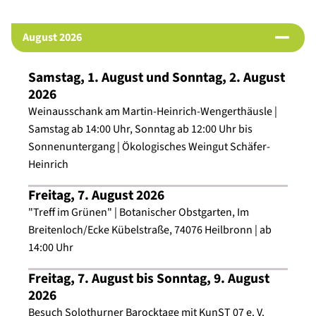
Institutionelle Mitglieder des Beirats
:
August 2026
- Botanischer Obstgarten Heilbronn (Förderverein
Garten- und Baukultur Heilbronn)
Samstag, 1. August und Sonntag, 2. August
- Dieter-Schwarz-Stiftung
2026
- Handwerkskammer Heilbronn-Franken
Weinausschank am Martin-Heinrich-Wengerthäusle |
- Heilbronner Bürgerstiftung
Samstag ab 14:00 Uhr, Sonntag ab 12:00 Uhr bis
- IHK Heilbronn-Franken
Sonnenuntergang | Ökologisches Weingut Schäfer-
- Kreissparkasse Heilbronn
Heinrich
- Stadtinitiative Heilbronn
Freitag, 7. August 2026
- (Förderkreis) Wirtschaftsjunioren Heilbronn-Franken
"Treff im Grünen" | Botanischer Obstgarten, Im
- Wirtschaftsförderung Stadt Heilbronn
Breitenloch/Ecke Kübelstraße, 74076 Heilbronn | ab
14:00 Uhr
Die Beiratssitzungen finden an folgenden Tagen statt:
- Montag, 6. Juli 2026 um 16 Uhr im Heilbronner
Freitag, 7. August bis Sonntag, 9. August
Schießhaus mit anschließendem Besuch auf dem
2026
Heilbronner Volksfest
Besuch Solothurner Barocktage mit KunST 07 e. V.