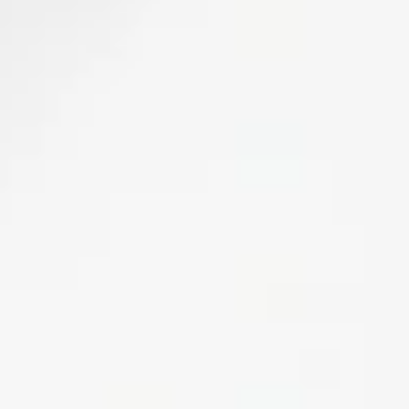
Blühende Gärten
Weinausschank am Wengerthäusle
Weinlesefest
Tag des Liebesschlosses
Schweinsbergturm
Köpfertal
Weinpanorama Heilbronn