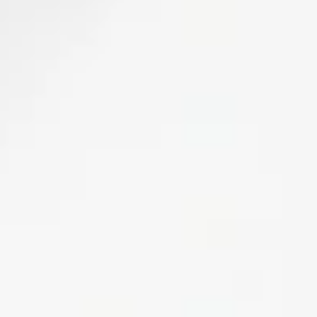
Blühende Gärten
Weinausschank am Wengerthäusle
Weinlesefest
Tag des Liebesschlosses
Schweinsbergturm
Köpfertal
Weinpanorama Heilbronn