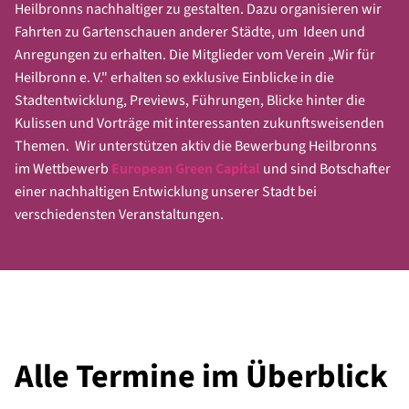
Sandra Bojang/Thomas Bornheim
(IPAI/KI)
Heilbronns nachhaltiger zu gestalten. Dazu organisieren wir
Anmeldung unter
info@wir-fuer-heilbronn.com
Christoph Herzog
(Architektur/Städtebau)
Fahrten zu Gartenschauen anderer Städte, um Ideen und
Oliver Toellner
(Grün-, Garten- und
Anregungen zu erhalten. Die Mitglieder vom Verein „Wir für
Interessenten zur Mitarbeit in den Teams können sich
Landschaftspflege)
Heilbronn e. V." erhalten so exklusive Einblicke in die
jederzeit bei der Geschäftsstelle melden.
Axel Vornam
(Kultur)
Stadtentwicklung, Previews, Führungen, Blicke hinter die
Wir leiten die Anfragen dann an die Teamleiter weiter.
Dagmar Lägler
(Soziales/Integration)
Kulissen und Vorträge mit interessanten zukunftsweisenden
Christian Rieck
(Hochschule/Wissensstadt)
Themen. Wir unterstützen aktiv die Bewerbung Heilbronns
Hannelore Schröter-Wagner/Timo Zöllner
im Wettbewerb
European Green Capital
und sind Botschafter
(Schausteller und Marktkaufleute)
einer nachhaltigen Entwicklung unserer Stadt bei
Prof. Dr. Christian Buer
(Tourismus)
verschiedensten Veranstaltungen.
Alexandra Winter
(Kirchen)
Jürgen Binder
(Integration/Interkulturelles)
Herbert Tabler/Altin Zhegrova
(Sport)
Pascal Raugust
(Gewerkschaften)
Sven Hofmann
(Handel)
Josef Klug
(Mobilität)
Alle Termine im Überblick
Weitere Themenbereiche können ergänzt werden.