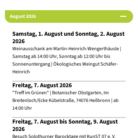
Institutionelle Mitglieder des Beirats
:
August 2026
- Botanischer Obstgarten Heilbronn (Förderverein
Garten- und Baukultur Heilbronn)
Samstag, 1. August und Sonntag, 2. August
- Dieter-Schwarz-Stiftung
2026
- Handwerkskammer Heilbronn-Franken
Weinausschank am Martin-Heinrich-Wengerthäusle |
- Heilbronner Bürgerstiftung
Samstag ab 14:00 Uhr, Sonntag ab 12:00 Uhr bis
- IHK Heilbronn-Franken
Sonnenuntergang | Ökologisches Weingut Schäfer-
- Kreissparkasse Heilbronn
Heinrich
- Stadtinitiative Heilbronn
Freitag, 7. August 2026
- (Förderkreis) Wirtschaftsjunioren Heilbronn-Franken
"Treff im Grünen" | Botanischer Obstgarten, Im
- Wirtschaftsförderung Stadt Heilbronn
Breitenloch/Ecke Kübelstraße, 74076 Heilbronn | ab
14:00 Uhr
Die Beiratssitzungen finden an folgenden Tagen statt:
- Montag, 6. Juli 2026 um 16 Uhr im Heilbronner
Freitag, 7. August bis Sonntag, 9. August
Schießhaus mit anschließendem Besuch auf dem
2026
Heilbronner Volksfest
Besuch Solothurner Barocktage mit KunST 07 e. V.