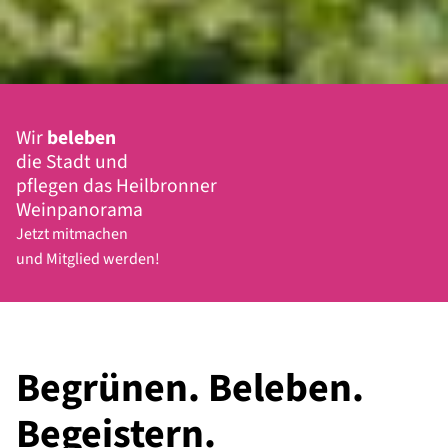
Wir
beleben
die Stadt und
pflegen das Heilbronner
Weinpanorama
Jetzt mitmachen
und Mitglied werden!
Begrünen. Beleben.
Begeistern.